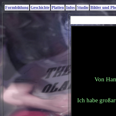
Formbildung
Geschichte
Platten
Infos
Studio
Bilder und Ph
Von Hamb
Ich habe großar